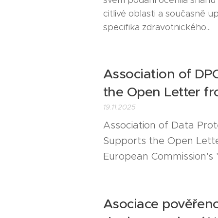
svém podání ocenila snahu 
citlivé oblasti a současně 
specifika zdravotnického...
Association of DP
the Open Letter f
19.11.2025
Association of Data Prot
Supports the Open Lette
European Commission's "
Asociace pověřen