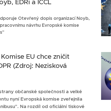
oyb, EDRi a ICCL
dporuje Otevřený dopis organizací Noyb,
 k pracovnímu návrhu Evropské komise
s"
 Komise EU chce zničit
DPR (Zdroj: Nezisková
)
 strany občanské společnosti a velké
ntu nyní Evropská komise zveřejnila
nibusu". Na rozdíl od oficiální tiskové