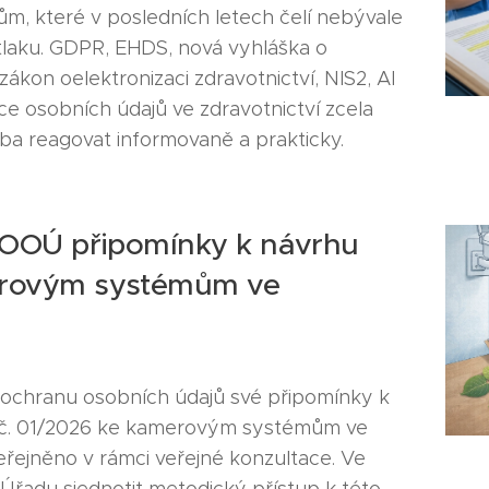
rům, které v posledních letech čelí nebývale
 tlaku. GDPR, EHDS, nová vyhláška o
ákon oelektronizaci zdravotnictví, NIS2, AI
ce osobních údajů ve zdravotnictví zcela
eba reagovat informovaně a prakticky.
ÚOOÚ připomínky k návrhu
erovým systémům ve
 ochranu osobních údajů své připomínky k
č. 01/2026 ke kamerovým systémům ve
veřejněno v rámci veřejné konzultace. Ve