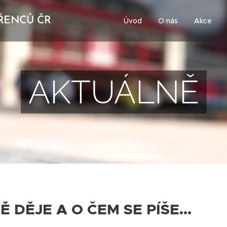
ŘENCŮ ČR
Úvod
O nás
Akce
AKTUÁLNĚ
 DĚJE A O ČEM SE PÍŠE...