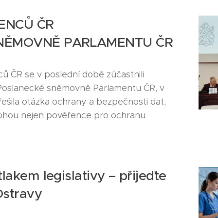
ENCŮ ČR
SNĚMOVNĚ PARLAMENTU ČR
ů ČR se v poslední době zúčastnili
v Poslanecké sněmovně Parlamentu ČR, v
řešila otázka ochrany a bezpečnosti dat,
 mohou nejen pověřence pro ochranu
lakem legislativy – přijeďte
Ostravy