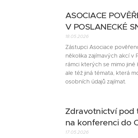
ASOCIACE POVĚŘ
V POSLANECKÉ 
18.05.2026
Zástupci Asociace pověřenc
několika zajímavých akcí 
rámci kterých se mimo jiné 
ale též jiná témata, která
osobních údajů zajímat.
Zdravotnictví pod t
na konferenci do 
17.05.2026