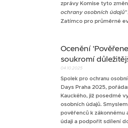
zprávy Komise tyto změn
ochrany osobních údajů
"
Zatímco pro průměrné ev
Ocenění 'Pověřene
soukromí důležitějš
04.10.2025
Spolek pro ochranu osobní
Days Praha 2025, pořáda
Kauckého, již
posedmé vyh
osobních údajů
. Smyslem 
pověřenců k
zákonnému a
údaji a podpořit sdílení 