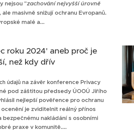
y nejsou "
zachování nejvyšší úrovně
, ale masivně snižují ochranu Evropanů.
ropské malé a...
c roku 2024' aneb proč je
í, než kdy dřív
na závěr konference Privacy
ch údajů
né pod záštitou předsedy ÚOOÚ Jiřího
lásil nejlepší pověřence
pro ochranu
ocenění je zviditelnit reálný přínos
 bezpečnému nakládání s osobními
dobré praxe v
komunitě....