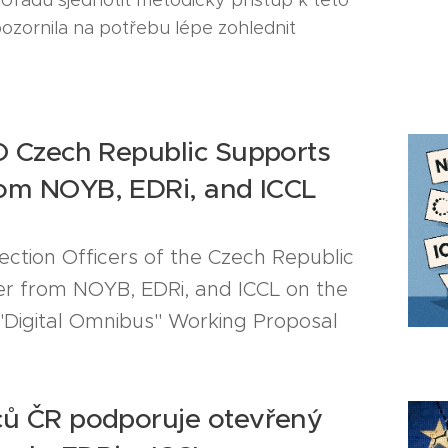
Úřadu sjednotit metodický přístup k této
upozornila na potřebu lépe zohlednit
O Czech Republic Supports
rom NOYB, EDRi, and ICCL
ection Officers of the Czech Republic
r from NOYB, EDRi, and ICCL on the
Digital Omnibus" Working Proposal
ců ČR podporuje otevřený