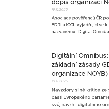
dopis organizací N
19.11.2025
Asociace pověřenců ČR po
EDRi a ICCL vyjadřující se
nazvanému "Digital Omnibu
Digitální Omnibus:
základní zásady G
organizace NOYB
19.11.2025
Navzdory silné kritice ze
části Evropského parlame
svůj návrh "digitálního om