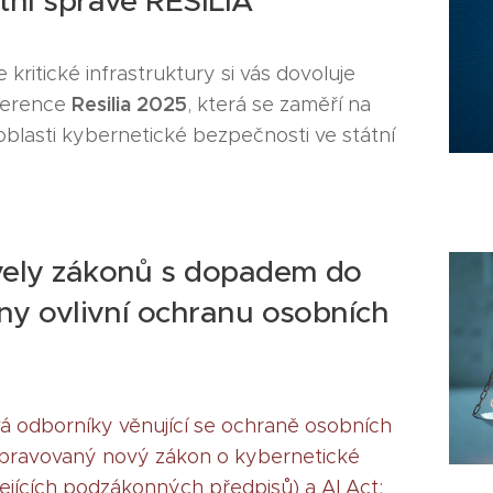
tní správě RESILIA
kritické infrastruktury si vás dovoluje
Resilia 2025
nference
, která se zaměří na
 oblasti kybernetické bezpečnosti ve státní
ely zákonů s dopadem do
ny ovlivní ochranu osobních
á odborníky věnující se ochraně osobních
řipravovaný nový zákon o kybernetické
ejících podzákonných předpisů) a AI Act;