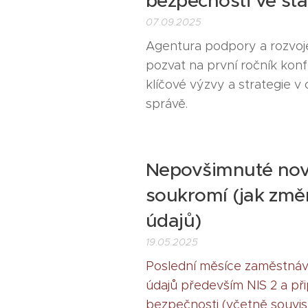
bezpečnosti ve stá
07.09.2025
Agentura podpory a rozvoje 
pozvat na první ročník ko
klíčové výzvy a strategie v
správě.
Nepovšimnuté nov
soukromí (jak změ
údajů)
19.05.2025
Poslední měsíce zaměstnáv
údajů především NIS 2 a p
bezpečnosti (včetně souvis