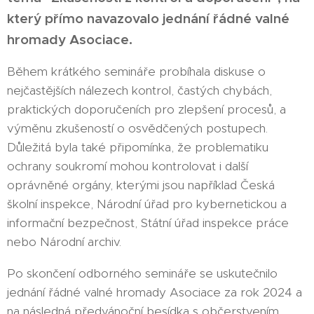
který přímo navazovalo
jednání
řádné valné
hromady Asociace
.
Během krátkého semináře probíhala diskuse o
nejčastějších nálezech kontrol, častých chybách,
praktických doporučeních pro zlepšení procesů, a
výměnu zkušeností o osvědčených postupech.
Důležitá byla také připomínka, že problematiku
ochrany soukromí mohou kontrolovat i další
oprávněné orgány, kterými jsou například Česká
školní inspekce, Národní úřad pro kybernetickou a
informační bezpečnost, Státní úřad inspekce práce
nebo Národní archiv.
Po skončení odborného semináře se uskutečnilo
jednání řádné valné hromady Asociace za rok 2024 a
na následná předvánoční besídka s občerstvením.