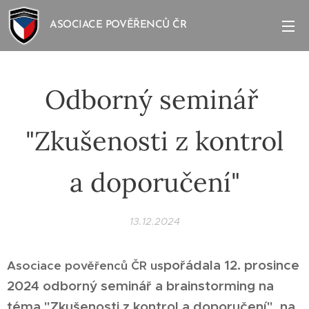
ASOCIACE POVĚŘENCŮ ČR
Odborný seminář
"Zkušenosti z kontrol
a doporučení"
13.12.2024
pořádala
12. prosince
Asociace pověřenců ČR us
2024
odborný seminář a
brainstorming na
téma "
Zkušenosti z
kontrol a doporučení", na