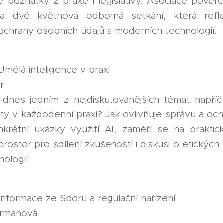
é poznatky z praxe i legislativy. Asociace pov
 dvě květnová odborná setkání, která reflek
ti ochrany osobních údajů a moderních technologií.
 Umělá inteligence v praxi
r
 dnes jedním z nejdiskutovanějších témat napříč 
mity v každodenní praxi? Jak ovlivňuje správu a oc
krétní ukázky využití AI, zaměří se na prakt
rostor pro sdílení zkušeností i diskusi o etických
ologií.
 Informace ze Sboru a regulační nařízení
ormanová