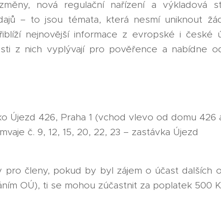
ní změny, nová regulační nařízení a výkladová 
ajů – to jsou témata, která nesmí uniknout žá
iblíží nejnovější informace z evropské i české ú
tosti z nich vyplývají pro pověřence a nabídne 
o Újezd 426, Praha 1 (vchod vlevo od domu 426 a 
aje č. 9, 12, 15, 20, 22, 23 – zastávka Újezd
 pro členy, pokud by byl zájem o účast dalších 
ním OÚ), ti se mohou zúčastnit za poplatek 500 