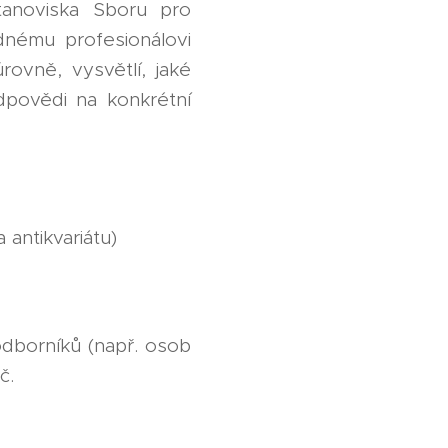
stanoviska Sboru pro
dnému profesionálovi
rovně, vysvětlí, jaké
odpovědi na konkrétní
antikvariátu)
odborníků (např. osob
Kč.