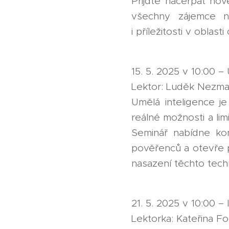
Přijďte načerpat nov
všechny zájemce na
i příležitosti v oblas
15. 5. 2025 v 10:00 –
Lektor: Luděk Nezma
Umělá inteligence je
reálné možnosti a li
Seminář nabídne kon
pověřenců a otevře p
nasazení těchto techn
21. 5. 2025 v 10:00 –
Lektorka: Kateřina F