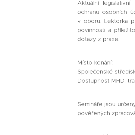
Aktuální legislativ
ochranu osobních úd
v oboru. Lektorka př
povinnosti a příleži
dotazy z praxe.
Místo konání:
Společenské středisk
Dostupnost MHD: tramv
Semináře jsou určeny
pověřených zpracová