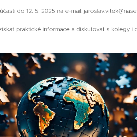
časti do 12. 5. 2025 na e-mail: jaroslav.vitek@nas
, získat praktické informace a diskutovat s kolegy 