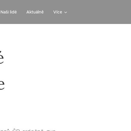
Naši lidé
Aktuálně
Více
é
ře