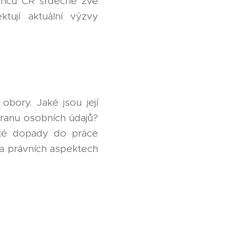
ěřenců ČR srdečně zve
tují aktuální výzvy
obory. Jaké jsou její
hranu osobních údajů?
ické dopady do práce
 a právních aspektech