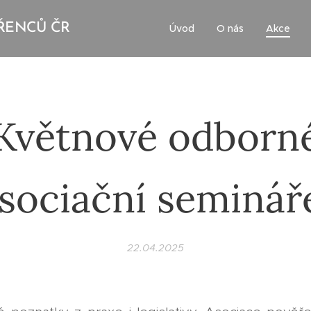
ŘENCŮ ČR
Úvod
O nás
Akce
Květnové odborn
sociační seminá
22.04.2025