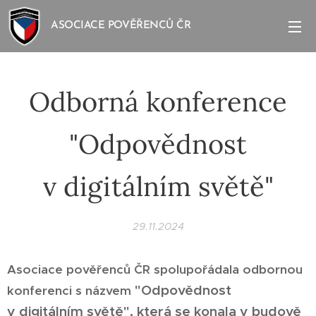
ASOCIACE POVĚŘENCŮ ČR
Odborná konference
"Odpovědnost
v digitálním světě"
29.11.2024
Asociace pověřenců ČR spolupořádala o
dbornou
"
Odpovědnost
konferenci s názvem
v
digitálním světě"
, která se konala
v
budově