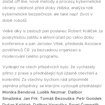
zůstat off-line, nové metody a procesy kybernetické
obrany, odolnost před útoky zblízka, analýza rizik
kybernetické bezpečnosti, ale také např. život v
době robotů.
Velké díky si zaslouží pan poslanec Robert Králíček za
poskytnutou záštitu a aktivní účast po celou dobu
konference a pan Jaroslav Vítek, předseda Asociace
pověřenců ČR, za bezvadnou organizaci a
moderování celého programu.
Vynikající na všech příspěvcích bylo, že vycházely
přímo z praxe a přednášející byli úžasně otevření a
konkrétní. Za všechny bychom rádi připomněli
zejména příspěvky, se kterými vystoupili přednášející:
Monika Bendová
,
Luděk Nezmar
,
Dalibor
Smažinka
,
Jan Frk
,
Tomáš Bezouška
,
Petr Gondek
,
Dušan Kalášek
,
Dalibor Vavruška
,
Pavel Čumpelík
,