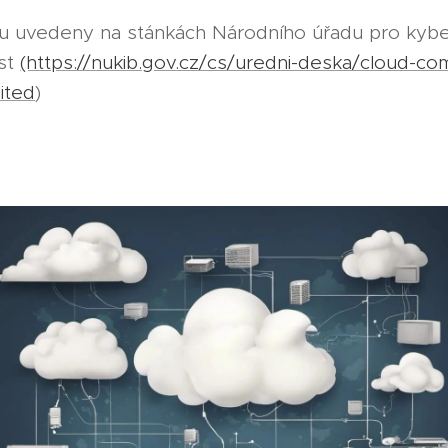
ou uvedeny na stánkách Národního úřadu pro kybe
st
(https://nukib.gov.cz/cs/uredni-deska/cloud-co
mited
)