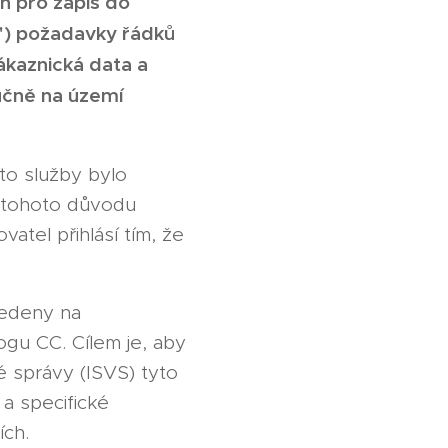
h pro zápis do
h") požadavky řádků
zákaznická data a
lučně na území
to služby bylo
Z tohoto důvodu
atel přihlásí tím, že
vedeny na
gu CC. Cílem je, aby
 správy (ISVS) tyto
 a specifické
ích.