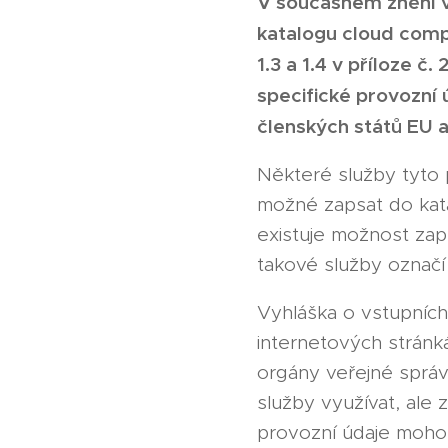
V současném znění v
katalogu cloud compu
1.3 a 1.4 v příloze 
specifické provozní 
členských států EU 
Některé služby tyto 
možné zapsat do kata
existuje možnost zaps
takové služby označí 
Vyhláška o vstupních
internetových stránk
orgány veřejné správ
služby využívat, ale 
provozní údaje mohou