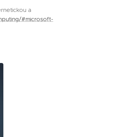
rnetickou a
mputing/#microsoft-