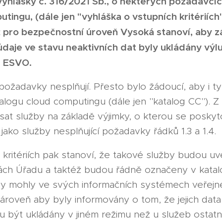
yhlášky č. 316/2021 Sb., o některých požadavcíc
tingu, (dále jen "vyhláška o vstupních kritériíc
č. 2 pro bezpečnostní úroveň Vysoká stanoví, aby 
údaje ve stavu neaktivních dat byly ukládány vý
a ESVO.
požadavky nesplňují. Přesto bylo žádoucí, aby i ty
logu cloud computingu (dále jen "katalog CC"). 
at služby na základě výjimky, o kterou se poskytov
jako služby nesplňující požadavky řádků 1.3 a 1.4.
 kritériích pak stanoví, že takové služby budou u
ách Úřadu a taktéž budou řádně označeny v katalo
y mohly ve svých informačních systémech veřejné
zároveň aby byly informovány o tom, že jejich data
 být ukládány v jiném režimu než u služeb ostatn