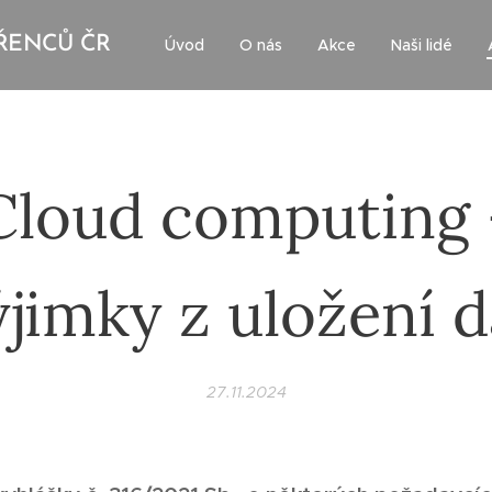
ŘENCŮ ČR
Úvod
O nás
Akce
Naši lidé
Cloud computing 
ýjimky z uložení d
27.11.2024