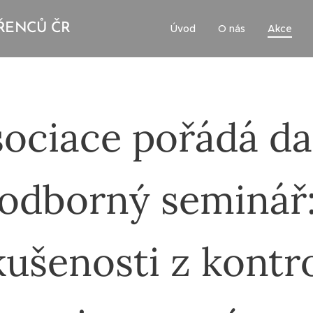
ŘENCŮ ČR
Úvod
O nás
Akce
ociace pořádá da
odborný seminář
ušenosti z kontr