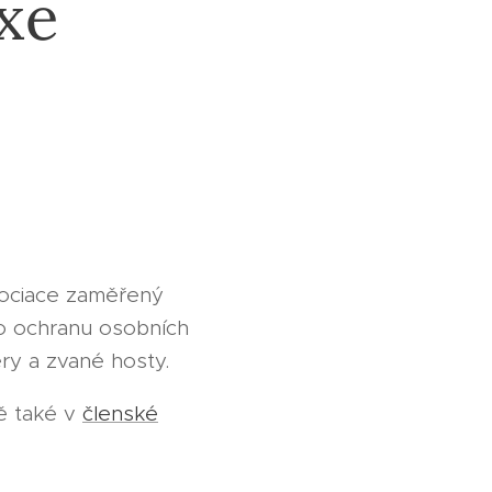
xe
sociace zaměřený
ro ochranu osobních
ry a zvané hosty.
ě také v
členské