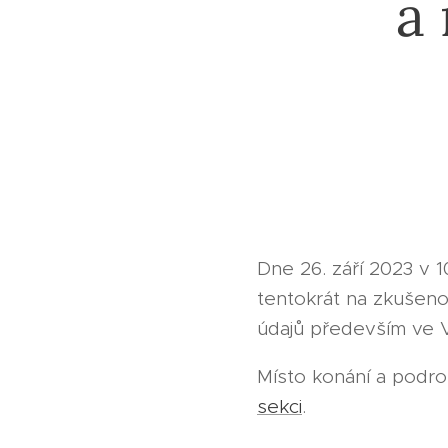
a
Dne 26. září 2023 v 
tentokrát na zkušeno
údajů především ve V
Místo konání a podro
sekci
.