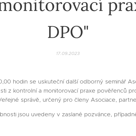
 monitorovací pra
DPO"
17.09.2023
10,00 hodin se uskuteční další odborný seminář A
sti z kontrolní a monitorovací praxe pověřenců p
eřejné správě, určený pro členy Asociace, partne
bnosti jsou uvedeny v zaslané pozvánce, případn