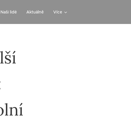
Naši lidé
Aktuálně
Více
lší
:
olní