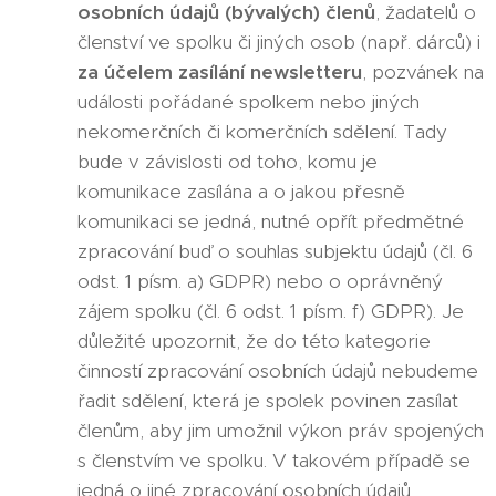
osobních údajů (bývalých) členů
, žadatelů o
členství ve spolku či jiných osob (např. dárců) i
za účelem zasílání newsletteru
, pozvánek na
události pořádané spolkem nebo jiných
nekomerčních či komerčních sdělení. Tady
bude v závislosti od toho, komu je
komunikace zasílána a o jakou přesně
komunikaci se jedná, nutné opřít předmětné
zpracování buď o souhlas subjektu údajů (čl. 6
odst. 1 písm. a) GDPR) nebo o oprávněný
zájem spolku (čl. 6 odst. 1 písm. f) GDPR). Je
důležité upozornit, že do této kategorie
činností zpracování osobních údajů nebudeme
řadit sdělení, která je spolek povinen zasílat
členům, aby jim umožnil výkon práv spojených
s členstvím ve spolku. V takovém případě se
jedná o jiné zpracování osobních údajů