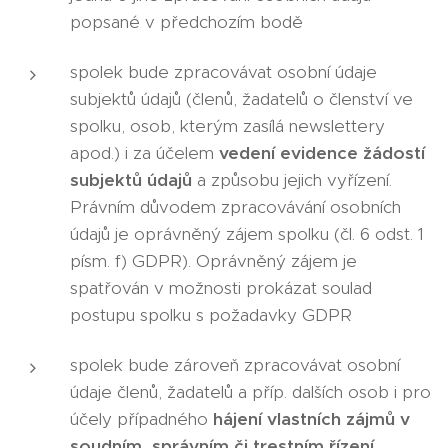
popsané v předchozím bodě
spolek bude zpracovávat osobní údaje
subjektů údajů (členů, žadatelů o členství ve
spolku, osob, kterým zasílá newslettery
apod.) i za účelem
vedení evidence žádostí
subjektů údajů
a způsobu jejich vyřízení.
Právním důvodem zpracovávání osobních
údajů je oprávněný zájem spolku (čl. 6 odst. 1
písm. f) GDPR). Oprávněný zájem je
spatřován v možnosti prokázat soulad
postupu spolku s požadavky GDPR
spolek bude zároveň zpracovávat osobní
údaje členů, žadatelů a příp. dalších osob i pro
účely případného
hájení vlastních zájmů v
soudním, správním či trestním řízení
.