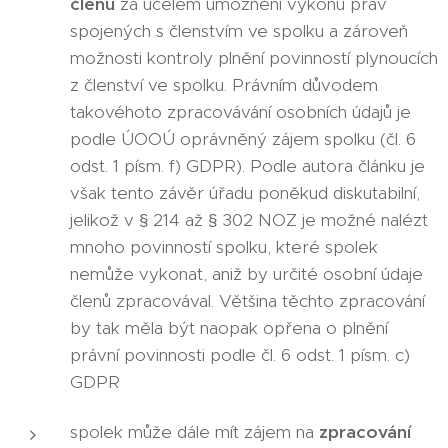
členů
za účelem umožnění výkonu práv
spojených s členstvím ve spolku a zároveň
možnosti kontroly plnění povinností plynoucích
z členství ve spolku. Právním důvodem
takovéhoto zpracovávání osobních údajů je
podle ÚOOÚ oprávněný zájem spolku (čl. 6
odst. 1 písm. f) GDPR). Podle autora článku je
však tento závěr úřadu poněkud diskutabilní,
jelikož v § 214 až § 302 NOZ je možné nalézt
mnoho povinností spolku, které spolek
nemůže vykonat, aniž by určité osobní údaje
členů zpracovával. Většina těchto zpracování
by tak měla být naopak opřena o plnění
právní povinnosti podle čl. 6 odst. 1 písm. c)
GDPR
spolek může dále mít zájem na
zpracování